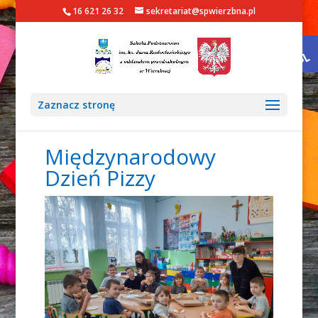
16 621 26 32
sekretariat@spwierzbna.pl
Otwórz 
Zaznacz stronę
Międzynarodowy
Dzień Pizzy