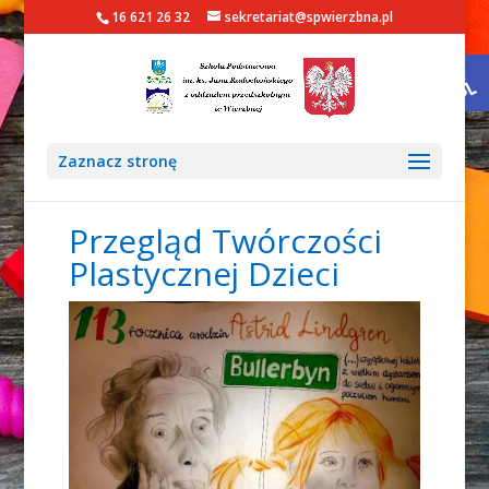
16 621 26 32
sekretariat@spwierzbna.pl
Otwórz 
Zaznacz stronę
Przegląd Twórczości
Plastycznej Dzieci