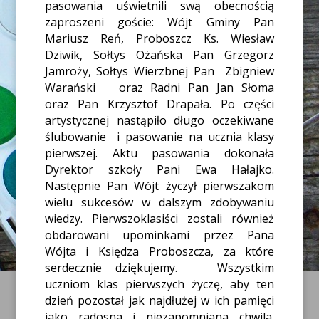
pasowania uświetnili swą obecnością
zaproszeni goście: Wójt Gminy Pan
Mariusz Reń, Proboszcz Ks. Wiesław
Dziwik, Sołtys Ożańska Pan Grzegorz
Jamroży, Sołtys Wierzbnej Pan
Zbigniew
Warański
oraz Radni Pan Jan Słoma
oraz Pan Krzysztof Drapała. Po części
artystycznej nastąpiło długo oczekiwane
ślubowanie
i pasowanie na ucznia klasy
pierwszej. Aktu pasowania dokonała
Dyrektor szkoły Pani Ewa Hałajko.
Następnie Pan Wójt życzył pierwszakom
wielu sukcesów w dalszym zdobywaniu
wiedzy. Pierwszoklasiści zostali również
obdarowani upominkami przez Pana
Wójta i Księdza Proboszcza, za które
serdecznie dziękujemy.
Wszystkim
uczniom klas pierwszych życzę, aby ten
dzień pozostał jak najdłużej w ich pamięci
jako radosna i niezapomniana chwila.